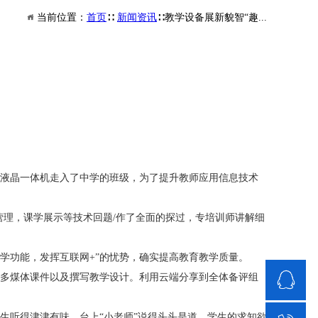
当前位置：
首页
∷
新闻资讯
∷教学设备展新貌智“趣...
液晶一体机走入了中学的班级，为了提升教师应用信息技术
营理，课学展示等技术回题/作了全面的探过，专培训师讲解细
学功能，发挥互联网+”的忧势，确实提高教育教学质
量。
多煤体课件以及撰写教学设计。利用云端分享到全体备评组
新闻资讯
联系我们
生听得津津有味，台上“小老师”说得头头是道，学生的求知欲