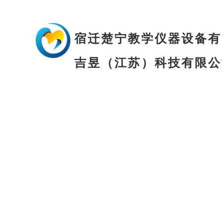
欢迎进入宿迁楚宁教学仪器设备有限公司官方网站！联系电话：133-8251
宿迁楚宁教学仪器设备
有
吉昱（江苏）科技有限公