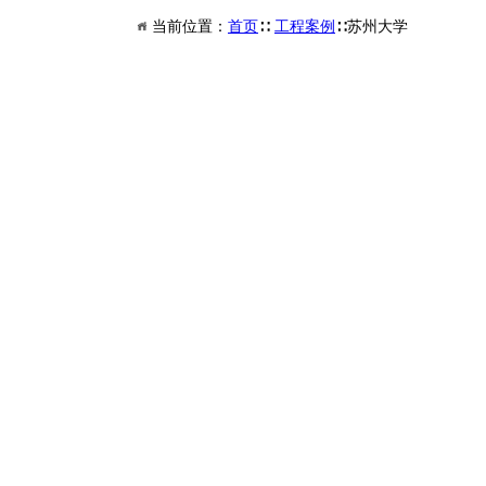
当前位置：
首页
∷
工程案例
∷苏州大学