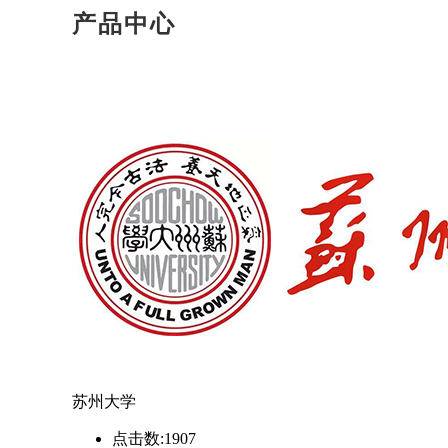
产品中心
苏州大学
点击数:
1907