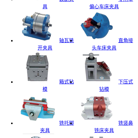
具
偏心车床夹具
轴瓦铣
直角接
开夹具
头车床夹具
箱式钻
下压式
模
钻模
铣托脚
铣竖鼻
夹具
铣床夹具