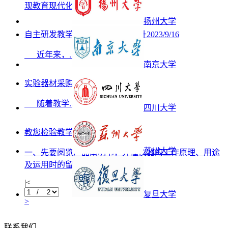
现教育现代化的重要步，...
扬州大学
自主研发教学仪器设备，努力提升
2023/9/16
近年来，...
南京大学
实验器材采购注意事项
2023/9/16
随着教学...
四川大学
教您检验教学仪器方法
2023/9/16
苏州大学
一、先要阅览产品阐明书，弄懂仪器的工作原理、用途
及运用时的留意事项，如...
|<
复旦大学
>
联系我们